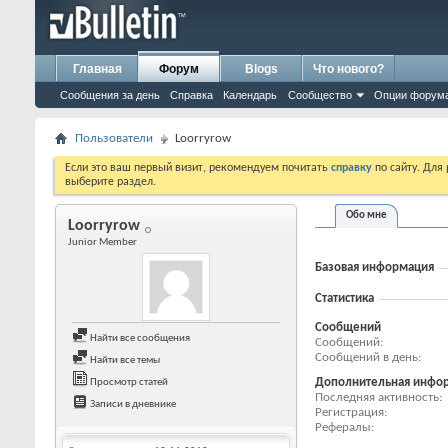
Главная
Форум
Blogs
Что нового?
Сообщения за день
Справка
Календарь
Сообщество
Опции форум
Пользователи
Loorryrow
Если это ваш первый визит, рекомендуем почитать
справку
по сайту. Для
выберите раздел.
Обо мне
Loorryrow
Junior Member
Базовая информация
Статистика
Сообщений
Найти все сообщения
Сообщений
Сообщений в день
Найти все темы
Дополнительная инфо
Просмотр статей
Последняя активность
Записи в дневнике
Регистрация
Рефералы