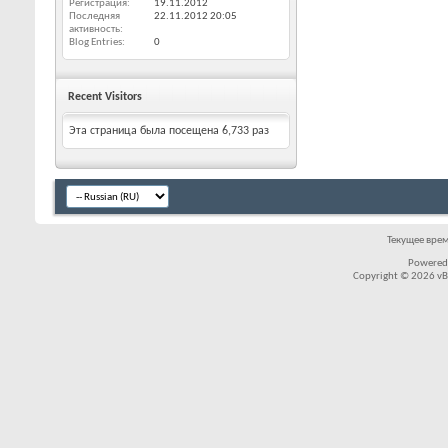
Регистрация
19.11.2012
Последняя
22.11.2012
20:05
активность
Blog Entries
0
Recent Visitors
Эта страница была посещена
6,733
раз
Текущее вре
Powered
Copyright © 2026 vBul