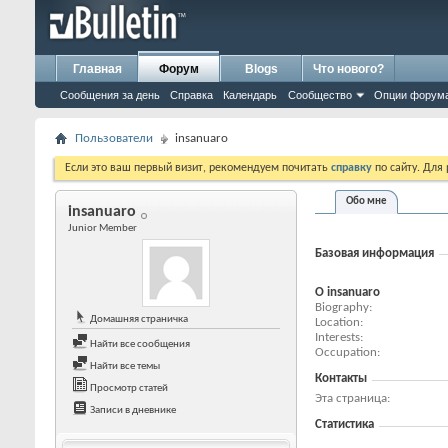
Главная
Форум
Blogs
Что нового?
Сообщения за день
Справка
Календарь
Сообщество
Опции форум
Пользователи
insanuaro
Если это ваш первый визит, рекомендуем почитать
справку
по сайту. Для
Обо мне
insanuaro
Junior Member
Базовая информация
О insanuaro
Biography
Домашняя страничка
Location
Interests
Найти все сообщения
Occupation
Найти все темы
Контакты
Просмотр статей
Эта страница
Записи в дневнике
Статистика