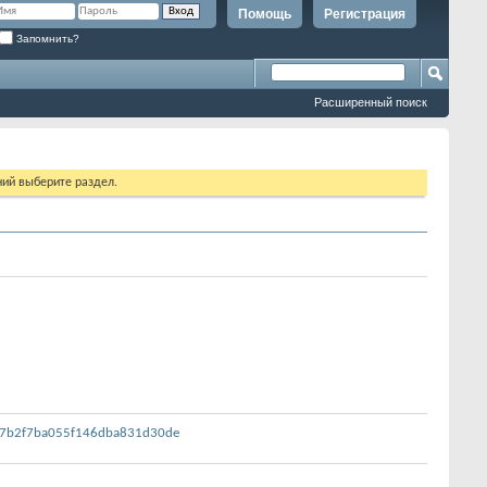
Помощь
Регистрация
Запомнить?
Расширенный поиск
ий выберите раздел.
ab7b2f7ba055f146dba831d30de