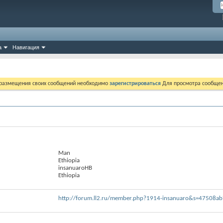
а
Навигация
 размещения своих сообщений необходимо
зарегистрироваться
Для просмотра сообщен
Man
Ethiopia
insanuaroHB
Ethiopia
http://forum.ll2.ru/member.php?1914-insanuaro&s=47508