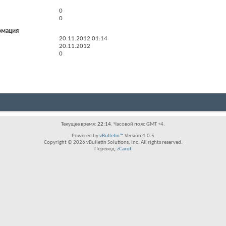
0
0
рмация
20.11.2012
01:14
20.11.2012
0
Текущее время:
22:14
. Часовой пояс GMT +4.
Powered by
vBulletin™
Version 4.0.5
Copyright © 2026 vBulletin Solutions, Inc. All rights reserved.
Перевод:
zCarot