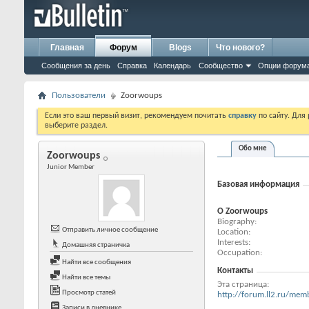
Главная
Форум
Blogs
Что нового?
Сообщения за день
Справка
Календарь
Сообщество
Опции форум
Пользователи
Zoorwoups
Если это ваш первый визит, рекомендуем почитать
справку
по сайту. Для
выберите раздел.
Обо мне
Zoorwoups
Junior Member
Базовая информация
О Zoorwoups
Biography
Отправить личное сообщение
Location
Interests
Домашняя страничка
Occupation
Найти все сообщения
Контакты
Найти все темы
Эта страница
Просмотр статей
http://forum.ll2.ru/m
Записи в дневнике