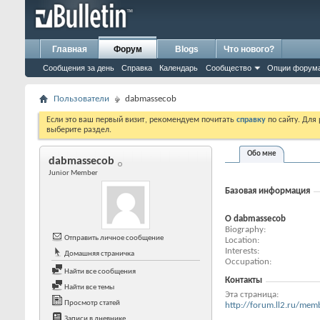
Главная
Форум
Blogs
Что нового?
Сообщения за день
Справка
Календарь
Сообщество
Опции форум
Пользователи
dabmassecob
Если это ваш первый визит, рекомендуем почитать
справку
по сайту. Для
выберите раздел.
Обо мне
dabmassecob
Junior Member
Базовая информация
О dabmassecob
Biography
Отправить личное сообщение
Location
Interests
Домашняя страничка
Occupation
Найти все сообщения
Контакты
Найти все темы
Эта страница
Просмотр статей
http://forum.ll2.ru/m
Записи в дневнике