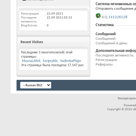
Система мгновенных с
Отправить сообщение дл
Регистрация
22.09.2011
ICQ
141226528
Последняя
22.09.2011
03:13
активность
Статистика
Blog Entries
0
Сообщений
Сообщений
Recent Visitors
Сообщений в день
Дополнительная инфо
Последние 3 посетителя(ей) этой
Последняя активность
страницы:
Регистрация
MasnaLAllef
Sergeyhib
VadimkaPhign
Рефералы
Эта страница была посещена
17,147
раз
Текущее вре
Powered
Copyright © 2026 vBul