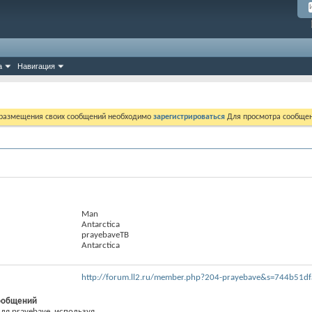
а
Навигация
 размещения своих сообщений необходимо
зарегистрироваться
Для просмотра сообщен
Man
Antarctica
prayebaveTB
Antarctica
http://forum.ll2.ru/member.php?204-prayebave&s=744b51d
ообщений
я prayebave, используя...