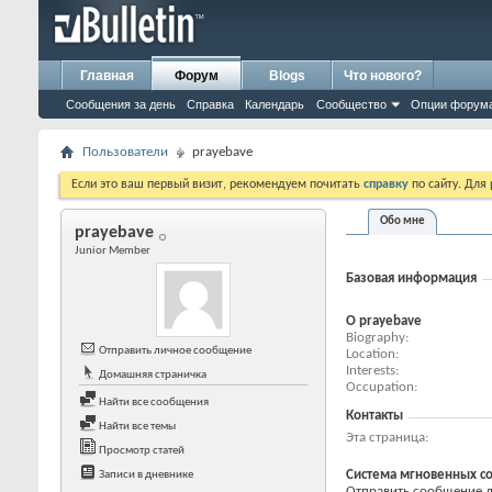
Главная
Форум
Blogs
Что нового?
Сообщения за день
Справка
Календарь
Сообщество
Опции форум
Пользователи
prayebave
Если это ваш первый визит, рекомендуем почитать
справку
по сайту. Для
Обо мне
prayebave
Junior Member
Базовая информация
О prayebave
Biography
Отправить личное сообщение
Location
Interests
Домашняя страничка
Occupation
Найти все сообщения
Контакты
Найти все темы
Эта страница
Просмотр статей
Система мгновенных с
Записи в дневнике
Отправить сообщение дл