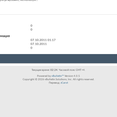
0
0
рмация
07.10.2011
01:17
07.10.2011
0
Текущее время:
02:24
. Часовой пояс GMT +4.
Powered by
vBulletin™
Version 4.0.5
Copyright © 2026 vBulletin Solutions, Inc. All rights reserved.
Перевод:
zCarot