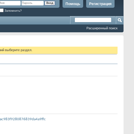
Помощь
Регистрация
Запомнить?
Расширенный поиск
ий выберите раздел.
fac983f9280876839da4a9ffc