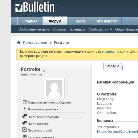
Главная
Форум
Blogs
Что нового?
Сообщения за день
Справка
Календарь
Сообщество
Опции форум
Пользователи
Postroitel
Если это ваш первый визит, рекомендуем почитать
справку
по сайту. Для
выберите раздел.
Обо мне
Postroitel
Junior Member
Базовая информация
О Postroitel
Biography
Отправить личное сообщение
Location
Interests
Домашняя страничка
Occupation
Найти все сообщения
Контакты
Найти все темы
Эта страница
Просмотр статей
http://forum.ll2.ru/me
Записи в дневнике