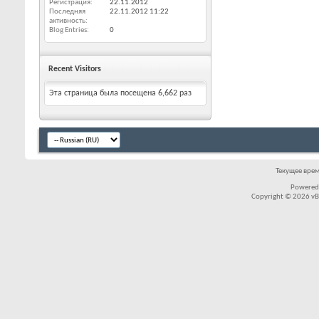
Регистрация
22.11.2012
Последняя
22.11.2012
11:22
активность
Blog Entries
0
Recent Visitors
Эта страница была посещена
6,662
раз
Текущее вре
Powered
Copyright © 2026 vBul