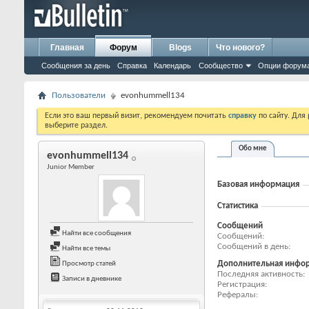
Главная
Форум
Blogs
Что нового?
Сообщения за день
Справка
Календарь
Сообщество
Опции форум
Пользователи
evonhummell134
Если это ваш первый визит, рекомендуем почитать
справку
по сайту. Для
выберите раздел.
Обо мне
evonhummell134
Junior Member
Базовая информация
Статистика
Сообщений
Найти все сообщения
Сообщений
Сообщений в день
Найти все темы
Дополнительная инфо
Просмотр статей
Последняя активность
Записи в дневнике
Регистрация
Рефералы