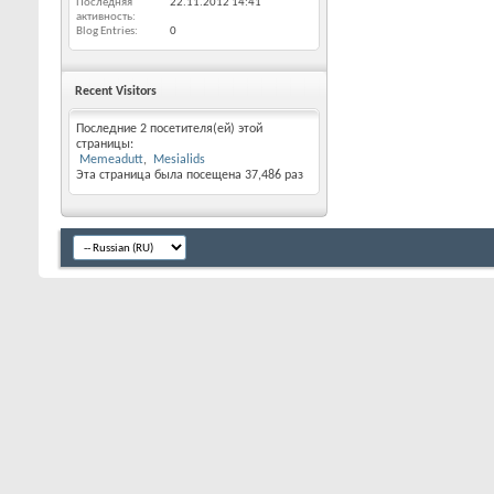
Последняя
22.11.2012
14:41
активность
Blog Entries
0
Recent Visitors
Последние 2 посетителя(ей) этой
страницы:
Memeadutt
Mesialids
Эта страница была посещена
37,486
раз