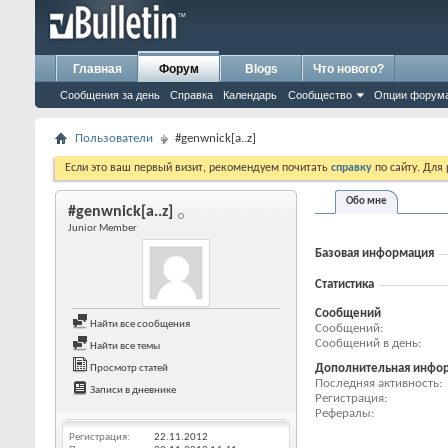
Главная
Форум
Blogs
Что нового?
Сообщения за день
Справка
Календарь
Сообщество
Опции форум
Пользователи
#genwnick[a..z]
Если это ваш первый визит, рекомендуем почитать
справку
по сайту. Для
Обо мне
#genwnick[a..z]
Junior Member
Базовая информация
Статистика
Сообщений
Найти все сообщения
Сообщений
Сообщений в день
Найти все темы
Дополнительная инфо
Просмотр статей
Последняя активность
Записи в дневнике
Регистрация
Рефералы
Регистрация
22.11.2012