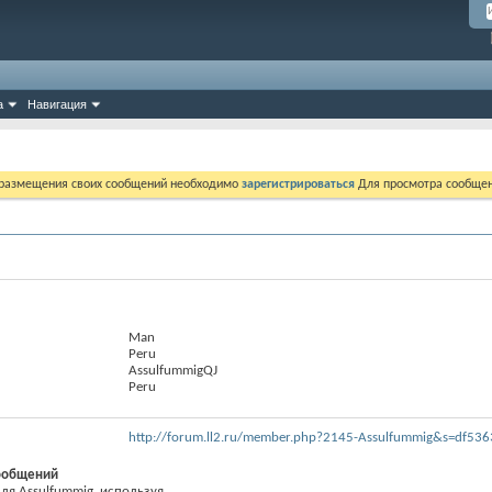
а
Навигация
 размещения своих сообщений необходимо
зарегистрироваться
Для просмотра сообщен
Man
Peru
AssulfummigQJ
Peru
http://forum.ll2.ru/member.php?2145-Assulfummig&s=df5
ообщений
я Assulfummig, используя...