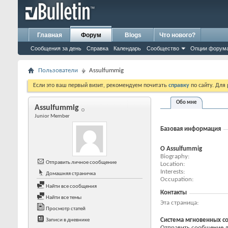
Главная
Форум
Blogs
Что нового?
Сообщения за день
Справка
Календарь
Сообщество
Опции форум
Пользователи
Assulfummig
Если это ваш первый визит, рекомендуем почитать
справку
по сайту. Для
Обо мне
Assulfummig
Junior Member
Базовая информация
О Assulfummig
Biography
Отправить личное сообщение
Location
Interests
Домашняя страничка
Occupation
Найти все сообщения
Контакты
Найти все темы
Эта страница
Просмотр статей
Система мгновенных с
Записи в дневнике
Отправить сообщение дл