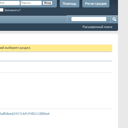
Помощь
Регистрация
Запомнить?
Расширенный поиск
ий выберите раздел.
363affdbed2957cbf1998211880e4