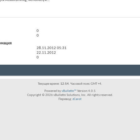
0
0
рмация
28.11.2012
05:31
22.11.2012
0
Текущее время:
12:54
. Часовой пояс GMT +4.
Powered by
vBulletin™
Version 4.0.5
Copyright © 2026 vBulletin Solutions, Inc. All rights reserved.
Перевод:
zCarot