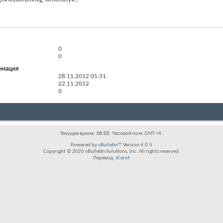
0
0
рмация
28.11.2012
05:31
22.11.2012
0
Текущее время:
18:02
. Часовой пояс GMT +4.
Powered by
vBulletin™
Version 4.0.5
Copyright © 2026 vBulletin Solutions, Inc. All rights reserved.
Перевод:
zCarot