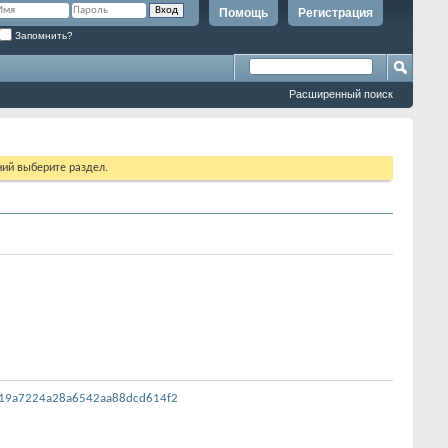
Помощь
Регистрация
Запомнить?
Расширенный поиск
ий выберите раздел.
3119a7224a28a6542aa88dcd614f2