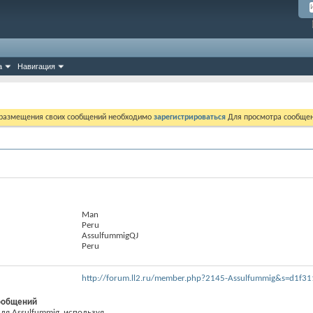
а
Навигация
 размещения своих сообщений необходимо
зарегистрироваться
Для просмотра сообщен
Man
Peru
AssulfummigQJ
Peru
http://forum.ll2.ru/member.php?2145-Assulfummig&s=d1f
ообщений
я Assulfummig, используя...