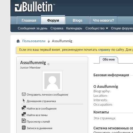
Главная
Форум
Blogs
Что нового?
Сообщения за день
Справка
Календарь
Сообщество
Опции форум
Пользователи
Assulfummig
Если это ваш первый визит, рекомендуем почитать
справку
по сайту. Для
Обо мне
Assulfummig
Junior Member
Базовая информация
О Assulfummig
Biography
Отправить личное сообщение
Location
Interests
Домашняя страничка
Occupation
Найти все сообщения
Контакты
Найти все темы
Эта страница
Просмотр статей
Система мгновенных с
Записи в дневнике
Отправить сообщение дл