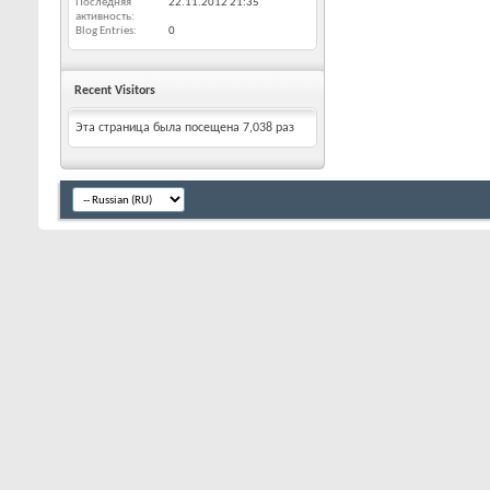
Последняя
22.11.2012
21:35
активность
Blog Entries
0
Recent Visitors
Эта страница была посещена
7,038
раз