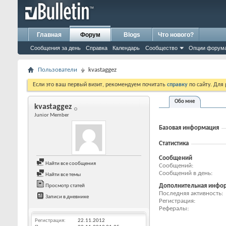
Главная
Форум
Blogs
Что нового?
Сообщения за день
Справка
Календарь
Сообщество
Опции форум
Пользователи
kvastaggez
Если это ваш первый визит, рекомендуем почитать
справку
по сайту. Для
Обо мне
kvastaggez
Junior Member
Базовая информация
Статистика
Сообщений
Найти все сообщения
Сообщений
Сообщений в день
Найти все темы
Дополнительная инфо
Просмотр статей
Последняя активность
Записи в дневнике
Регистрация
Рефералы
Регистрация
22.11.2012