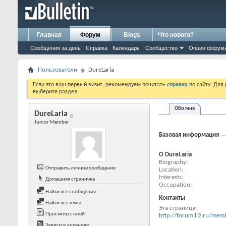
Главная
Форум
Blogs
Что нового?
Сообщения за день
Справка
Календарь
Сообщество
Опции форум
Пользователи
DureLaria
Если это ваш первый визит, рекомендуем почитать
справку
по сайту. Для
выберите раздел.
Обо мне
DureLaria
Junior Member
Базовая информация
О DureLaria
Biography
Отправить личное сообщение
Location
Interests
Домашняя страничка
Occupation
Найти все сообщения
Контакты
Найти все темы
Эта страница
Просмотр статей
http://forum.ll2.ru/m
Записи в дневнике