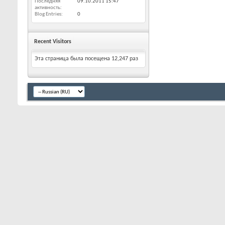
Последняя
09.10.2011
15:47
активность
Blog Entries
0
Recent Visitors
Эта страница была посещена
12,247
раз