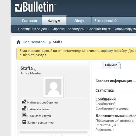
Главная
Форум
Blogs
Что нового?
Сообщения за день
Справка
Календарь
Сообщество
Опции форум
Пользователи
Staffa
Если это ваш первый визит, рекомендуем почитать
справку
по сайту. Для
выберите раздел.
Обо мне
Staffa
Junior Member
Базовая информация
Статистика
Сообщений
Найти все сообщения
Сообщений
Сообщений в день
Найти все темы
Дополнительная инфо
Просмотр статей
Последняя активность
Записи в дневнике
Регистрация
Рефералы