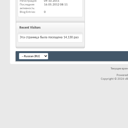
Регистрация
09.10.2011
Последняя
16.05.2012
08:11
активность
Blog Entries
0
Recent Visitors
Эта страница была посещена
14,130
раз
Текущее вре
Powered
Copyright © 2026 vBul