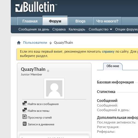
Главная
Форум
Blogs
Что нового?
Сообщения за день
Справка
Календарь
Сообщество
Опции форум
Пользователи
QuazyThain
Если это ваш первый визит, рекомендуем почитать
справку
по сайту. Для
выберите раздел.
Обо мне
QuazyThain
Junior Member
Базовая информация
Статистика
Сообщений
Найти все сообщения
Сообщений
Сообщений в день
Найти все темы
Дополнительная инфо
Просмотр статей
Последняя активность
Записи в дневнике
Регистрация
Рефералы