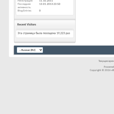
Регистрация
11.10.2011
Последняя
13.01.2013
23:50
активность
Blog Entries
0
Recent Visitors
Эта страница была посещена
19,223
раз
Текущее вре
Powered
Copyright © 2026 vBul