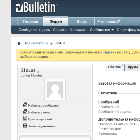
Главная
Форум
Blogs
Что нового?
Сообщения за день
Справка
Календарь
Сообщество
Опции форум
Пользователи
StoLus
Если это ваш первый визит, рекомендуем почитать
справку
по сайту. Для
выберите раздел.
Обо мне
Друзья
StoLus
Junior Member
Базовая информация
Статистика
Сообщений
Найти все сообщения
Сообщений
Сообщений в день
Найти все темы
Дополнительная инфо
Просмотр статей
Последняя активность
Записи в дневнике
Регистрация
Рефералы