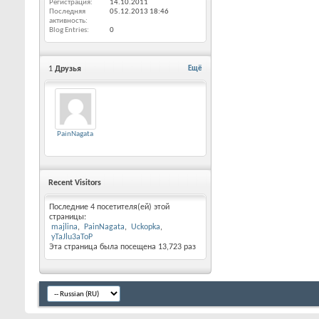
Регистрация
14.10.2011
Последняя
05.12.2013
18:46
активность
Blog Entries
0
1
Друзья
Ещё
PainNagata
Recent Visitors
Последние 4 посетителя(ей) этой
страницы:
majlina
PainNagata
Uckopka
yTaJlu3aToP
Эта страница была посещена
13,723
раз