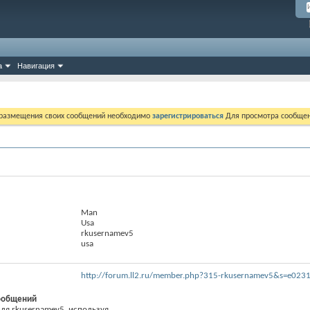
а
Навигация
 размещения своих сообщений необходимо
зарегистрироваться
Для просмотра сообщен
Man
Usa
rkusernamev5
usa
http://forum.ll2.ru/member.php?315-rkusernamev5&s=e02
ообщений
я rkusernamev5, используя...