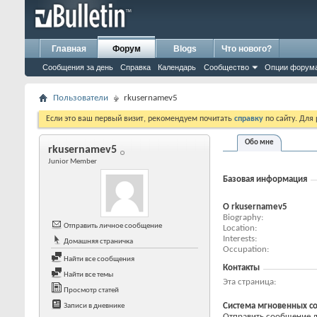
Главная
Форум
Blogs
Что нового?
Сообщения за день
Справка
Календарь
Сообщество
Опции форум
Пользователи
rkusernamev5
Если это ваш первый визит, рекомендуем почитать
справку
по сайту. Для
Обо мне
rkusernamev5
Junior Member
Базовая информация
О rkusernamev5
Biography
Отправить личное сообщение
Location
Interests
Домашняя страничка
Occupation
Найти все сообщения
Контакты
Найти все темы
Эта страница
Просмотр статей
Система мгновенных с
Записи в дневнике
Отправить сообщение дл