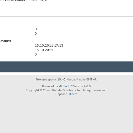
0
0
рмация
15.10.2011
17:13
15.10.2011
0
Текущее время:
10:40
. Часовой пояс GMT +4.
Powered by
vBulletin™
Version 4.0.5
Copyright © 2026 vBulletin Solutions, Inc. All rights reserved.
Перевод:
zCarot