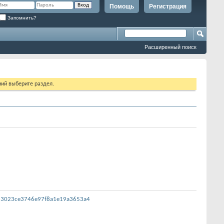
Помощь
Регистрация
Запомнить?
Расширенный поиск
ий выберите раздел.
313023ce3746e97f8a1e19a3653a4