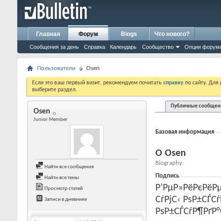
Главная
Форум
Blogs
Что нового?
Сообщения за день
Справка
Календарь
Сообщество
Опции форум
Пользователи
Osen
Если это ваш первый визит, рекомендуем почитать
справку
по сайту. Для
выберите раздел.
Публичные сообщен
Osen
Junior Member
Базовая информация
О Osen
Biography
Найти все сообщения
Подпись
Найти все темы
Р’РµР»РёРєРёРµ
Просмотр статей
СѓРјС‹ РѕР±СЃС
Записи в дневнике
РѕР±СЃСѓР¶РґР