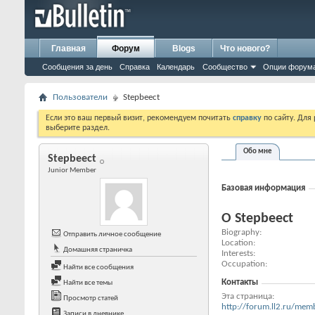
Главная
Форум
Blogs
Что нового?
Сообщения за день
Справка
Календарь
Сообщество
Опции форум
Пользователи
Stepbeect
Если это ваш первый визит, рекомендуем почитать
справку
по сайту. Для
выберите раздел.
Обо мне
Stepbeect
Junior Member
Базовая информация
О Stepbeect
Biography
Отправить личное сообщение
Location
Домашняя страничка
Interests
Occupation
Найти все сообщения
Контакты
Найти все темы
Эта страница
Просмотр статей
http://forum.ll2.ru/m
Записи в дневнике