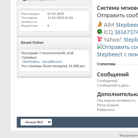
Система мгно
Регистрация
07.03.2020
Отправить сооб
Последняя
13.02.2023
22:26
активность
AIM
Stepbee
Blog Entries
0
ICQ
3656737
Yahoo!
Stepb
Recent Visitors
Последние 2 посетителя(ей) этой
страницы:
Charleskew
Geraldbrumn
Статистика
Эта страница была посещена
14,468
раз
Сообщений
Сообщений
Сообщений в день
Дополнительн
Последняя активность
Регистрация
Рефералы
Текущее вре