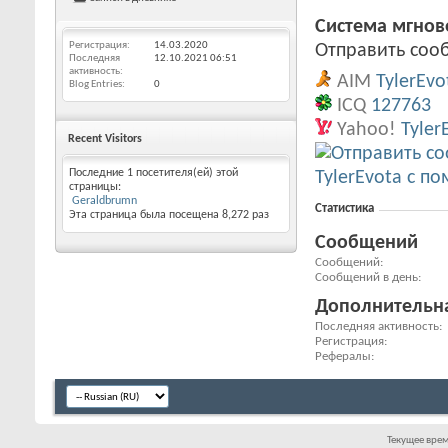
Система мгно
Регистрация
14.03.2020
Отправить сооб
Последняя
12.10.2021
06:51
активность
AIM
TylerEvo
Blog Entries
0
ICQ
127763
Yahoo!
Tyler
Recent Visitors
Последние 1 посетителя(ей) этой
страницы:
Geraldbrumn
Статистика
Эта страница была посещена
8,272
раз
Сообщений
Сообщений
Сообщений в день
Дополнительн
Последняя активность
Регистрация
Рефералы
Текущее вре