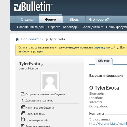
Главная
Форум
Blogs
Что нового?
Сообщения за день
Справка
Календарь
Сообщество
Опции форум
Пользователи
TylerEvota
Если это ваш первый визит, рекомендуем почитать
справку
по сайту. Для
выберите раздел.
Обо мне
TylerEvota
Junior Member
Базовая информация
О TylerEvota
Biography
Отправить личное сообщение
Location
Домашняя страничка
Interests
Occupation
Найти все сообщения
Контакты
Найти все темы
Эта страница
Просмотр статей
http://forum.ll2.ru/m
Записи в дневнике