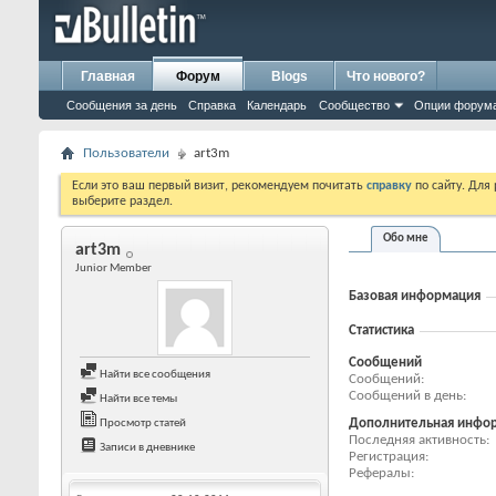
Главная
Форум
Blogs
Что нового?
Сообщения за день
Справка
Календарь
Сообщество
Опции форум
Пользователи
art3m
Если это ваш первый визит, рекомендуем почитать
справку
по сайту. Для
выберите раздел.
Обо мне
art3m
Junior Member
Базовая информация
Статистика
Сообщений
Найти все сообщения
Сообщений
Сообщений в день
Найти все темы
Дополнительная инфо
Просмотр статей
Последняя активность
Записи в дневнике
Регистрация
Рефералы