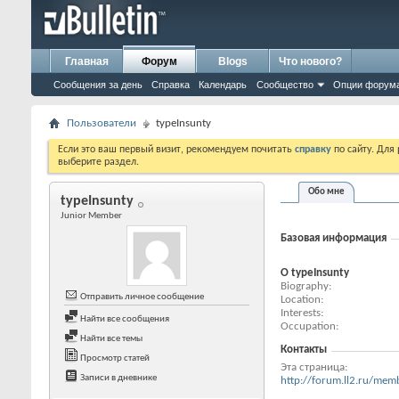
Главная
Форум
Blogs
Что нового?
Сообщения за день
Справка
Календарь
Сообщество
Опции форум
Пользователи
typeInsunty
Если это ваш первый визит, рекомендуем почитать
справку
по сайту. Для
выберите раздел.
Обо мне
typeInsunty
Junior Member
Базовая информация
О typeInsunty
Biography
Отправить личное сообщение
Location
Interests
Найти все сообщения
Occupation
Найти все темы
Контакты
Просмотр статей
Эта страница
Записи в дневнике
http://forum.ll2.ru/m