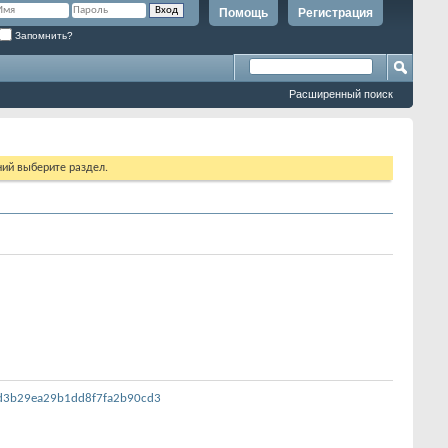
Помощь
Регистрация
Запомнить?
Расширенный поиск
ий выберите раздел.
23d3b29ea29b1dd8f7fa2b90cd3