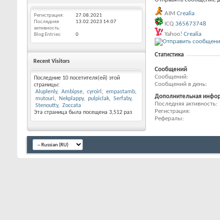
AIM
Crealia
Регистрация
27.08.2021
Последняя
13.02.2023
14:07
ICQ
365673748
активность
Yahoo!
Crealia
Blog Entries
0
Статистика
Recent Visitors
Сообщений
Сообщений
Последние 10 посетителя(ей) этой
Сообщений в день
страницы:
Aluplenly
Ambipse
cyroirl
empastamb
Дополнительная инфо
mutouri
Nekplappy
pulpiclak
Serfaby
Последняя активность
Stenoutty
Zoccata
Регистрация
Эта страница была посещена
3,512
раз
Рефералы