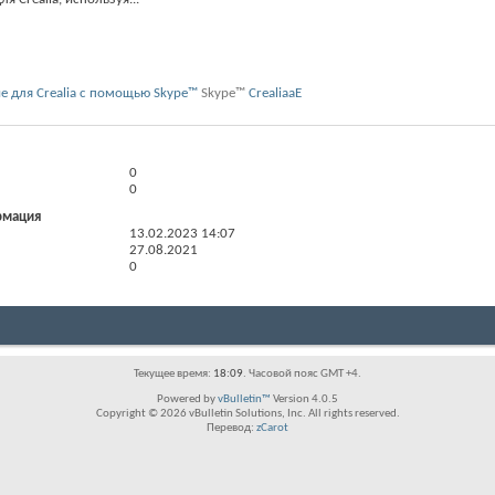
Skype™
CrealiaaE
0
0
рмация
13.02.2023
14:07
27.08.2021
0
Текущее время:
18:09
. Часовой пояс GMT +4.
Powered by
vBulletin™
Version 4.0.5
Copyright © 2026 vBulletin Solutions, Inc. All rights reserved.
Перевод:
zCarot