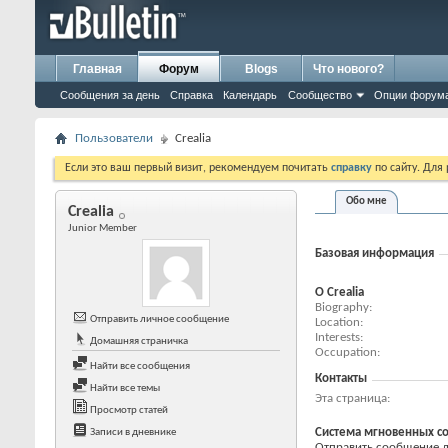
Главная
Форум
Blogs
Что нового?
Сообщения за день
Справка
Календарь
Сообщество
Опции форум
Пользователи
Crealia
Если это ваш первый визит, рекомендуем почитать
справку
по сайту. Для
Обо мне
Crealia
Junior Member
Базовая информация
О Crealia
Biography
Отправить личное сообщение
Location
Interests
Домашняя страничка
Occupation
Найти все сообщения
Контакты
Найти все темы
Эта страница
Просмотр статей
Система мгновенных с
Записи в дневнике
Отправить сообщение для