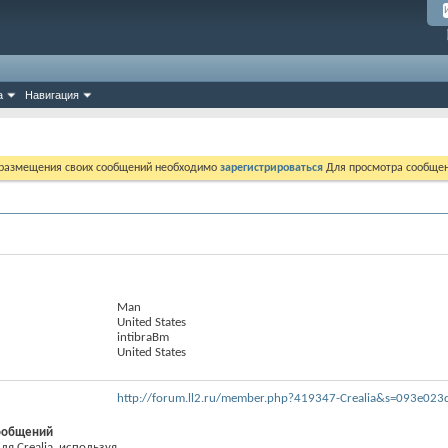
а
Навигация
 размещения своих сообщений необходимо
зарегистрироваться
Для просмотра сообщен
Man
United States
intibraBm
United States
http://forum.ll2.ru/member.php?419347-Crealia&s=093e0
ообщений
 Crealia, используя...