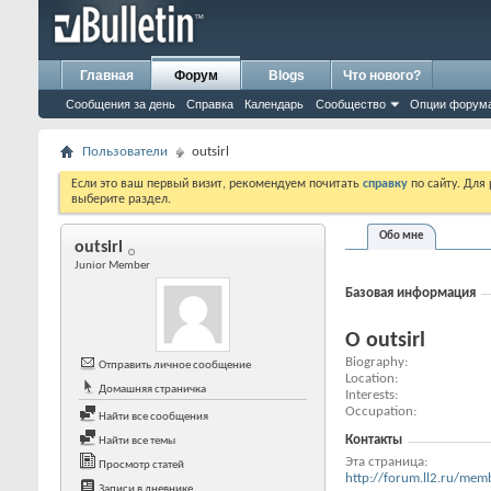
Главная
Форум
Blogs
Что нового?
Сообщения за день
Справка
Календарь
Сообщество
Опции форум
Пользователи
outsirl
Если это ваш первый визит, рекомендуем почитать
справку
по сайту. Для
выберите раздел.
Обо мне
outsirl
Junior Member
Базовая информация
О outsirl
Biography
Отправить личное сообщение
Location
Домашняя страничка
Interests
Occupation
Найти все сообщения
Контакты
Найти все темы
Эта страница
Просмотр статей
http://forum.ll2.ru/m
Записи в дневнике