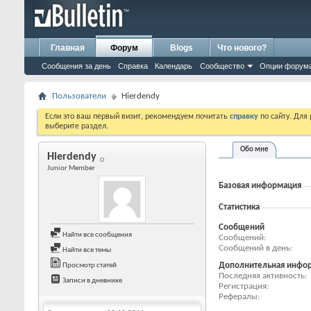
Главная
Форум
Blogs
Что нового?
Сообщения за день
Справка
Календарь
Сообщество
Опции форум
Пользователи
Hierdendy
Если это ваш первый визит, рекомендуем почитать
справку
по сайту. Для
выберите раздел.
Обо мне
Hierdendy
Junior Member
Базовая информация
Статистика
Сообщений
Найти все сообщения
Сообщений
Сообщений в день
Найти все темы
Дополнительная инфо
Просмотр статей
Последняя активность
Записи в дневнике
Регистрация
Рефералы