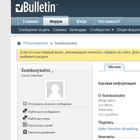
Главная
Форум
Blogs
Что нового?
Сообщения за день
Справка
Календарь
Сообщество
Опции форум
Пользователи
Suesiusysuins
Если это ваш первый визит, рекомендуем почитать
справку
по сайту. Для
выберите раздел.
Обо мне
Suesiusysuins
Junior Member
Базовая информация
О Suesiusysuins
Biography
Отправить личное сообщение
Location
Interests
Найти все сообщения
Occupation
Найти все темы
Подпись
Просмотр статей
Baby Monitor Breathing
Записи в дневнике
Контакты