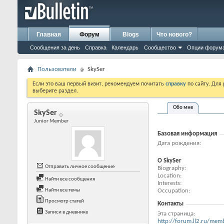
Главная
Форум
Blogs
Что нового?
Сообщения за день
Справка
Календарь
Сообщество
Опции форум
Пользователи
SkySer
Если это ваш первый визит, рекомендуем почитать
справку
по сайту. Для
выберите раздел.
Обо мне
SkySer
Junior Member
Базовая информация
Дата рождения
О SkySer
Отправить личное сообщение
Biography
Location
Найти все сообщения
Interests
Occupation
Найти все темы
Просмотр статей
Контакты
Записи в дневнике
Эта страница
http://forum.ll2.ru/m