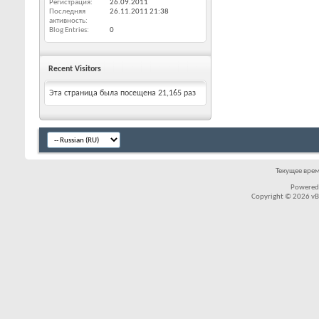
Регистрация
26.09.2011
Последняя
26.11.2011
21:38
активность
Blog Entries
0
Recent Visitors
Эта страница была посещена
21,165
раз
Текущее вре
Powered
Copyright © 2026 vBul