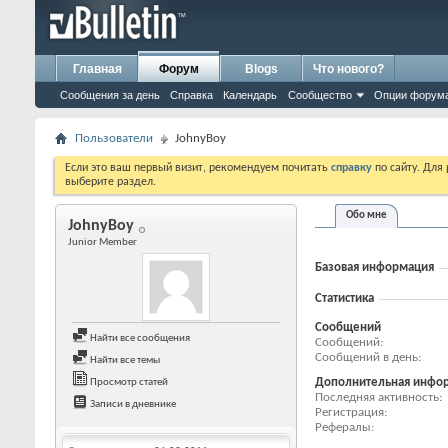
Главная
Форум
Blogs
Что нового?
Сообщения за день
Справка
Календарь
Сообщество
Опции форум
Пользователи
JohnyBoy
Если это ваш первый визит, рекомендуем почитать
справку
по сайту. Для
выберите раздел.
Обо мне
JohnyBoy
Junior Member
Базовая информация
Статистика
Сообщений
Найти все сообщения
Сообщений
Сообщений в день
Найти все темы
Дополнительная инфо
Просмотр статей
Последняя активность
Записи в дневнике
Регистрация
Рефералы