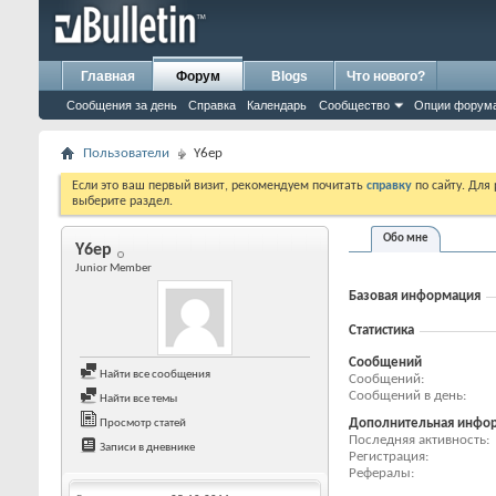
Главная
Форум
Blogs
Что нового?
Сообщения за день
Справка
Календарь
Сообщество
Опции форум
Пользователи
Y6ep
Если это ваш первый визит, рекомендуем почитать
справку
по сайту. Для
выберите раздел.
Обо мне
Y6ep
Junior Member
Базовая информация
Статистика
Сообщений
Найти все сообщения
Сообщений
Сообщений в день
Найти все темы
Дополнительная инфо
Просмотр статей
Последняя активность
Записи в дневнике
Регистрация
Рефералы