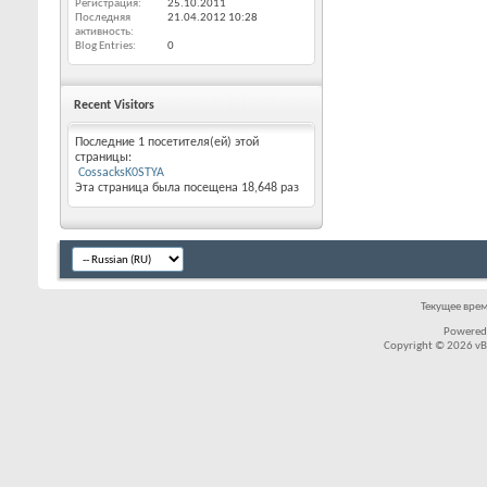
Регистрация
25.10.2011
Последняя
21.04.2012
10:28
активность
Blog Entries
0
Recent Visitors
Последние 1 посетителя(ей) этой
страницы:
CossacksK0STYA
Эта страница была посещена
18,648
раз
Текущее вре
Powered
Copyright © 2026 vBul