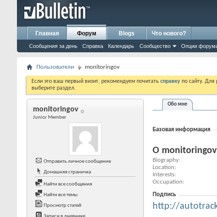
Главная
Форум
Blogs
Что нового?
Сообщения за день
Справка
Календарь
Сообщество
Опции форум
Пользователи
monitoringov
Если это ваш первый визит, рекомендуем почитать
справку
по сайту. Для
выберите раздел.
Обо мне
monitoringov
Junior Member
Базовая информация
О monitoringov
Biography
Отправить личное сообщение
Location
Домашняя страничка
Interests
Occupation
Найти все сообщения
Подпись
Найти все темы
http://autotrac
Просмотр статей
Записи в дневнике