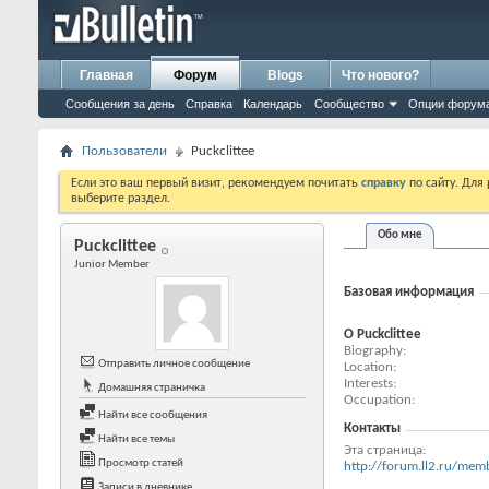
Главная
Форум
Blogs
Что нового?
Сообщения за день
Справка
Календарь
Сообщество
Опции форум
Пользователи
Puckclittee
Если это ваш первый визит, рекомендуем почитать
справку
по сайту. Для
выберите раздел.
Обо мне
Puckclittee
Junior Member
Базовая информация
О Puckclittee
Biography
Отправить личное сообщение
Location
Interests
Домашняя страничка
Occupation
Найти все сообщения
Контакты
Найти все темы
Эта страница
Просмотр статей
http://forum.ll2.ru/m
Записи в дневнике