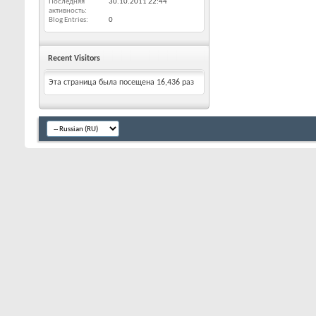
Последняя
30.10.2011
22:44
активность
Blog Entries
0
Recent Visitors
Эта страница была посещена
16,436
раз