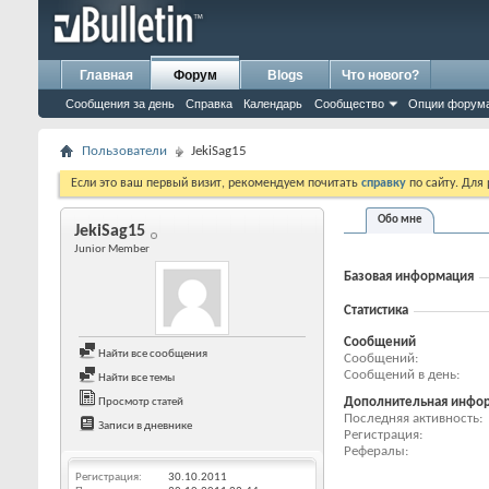
Главная
Форум
Blogs
Что нового?
Сообщения за день
Справка
Календарь
Сообщество
Опции форум
Пользователи
JekiSag15
Если это ваш первый визит, рекомендуем почитать
справку
по сайту. Для
Обо мне
JekiSag15
Junior Member
Базовая информация
Статистика
Сообщений
Найти все сообщения
Сообщений
Сообщений в день
Найти все темы
Дополнительная инфо
Просмотр статей
Последняя активность
Записи в дневнике
Регистрация
Рефералы
Регистрация
30.10.2011