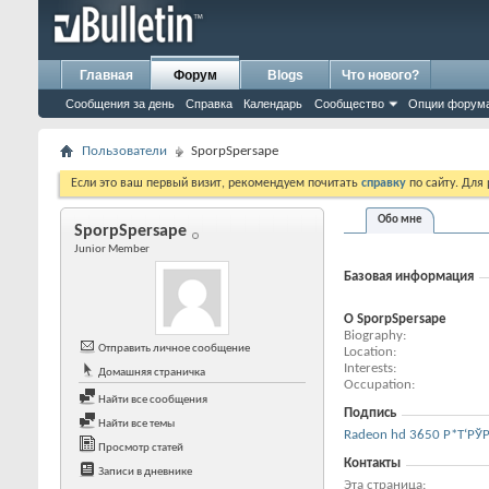
Главная
Форум
Blogs
Что нового?
Сообщения за день
Справка
Календарь
Сообщество
Опции форум
Пользователи
SporpSpersape
Если это ваш первый визит, рекомендуем почитать
справку
по сайту. Для
Обо мне
SporpSpersape
Junior Member
Базовая информация
О SporpSpersape
Biography
Отправить личное сообщение
Location
Interests
Домашняя страничка
Occupation
Найти все сообщения
Подпись
Найти все темы
Radeon hd 3650 Р*Т‘РЎ
Просмотр статей
Контакты
Записи в дневнике
Эта страница