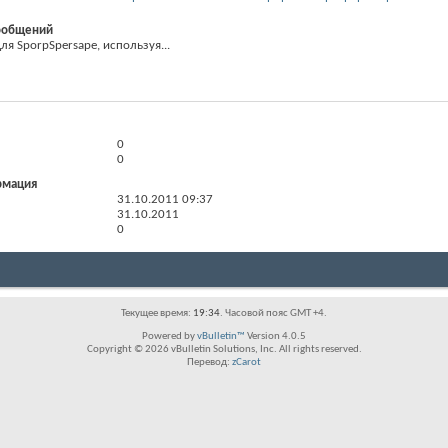
ообщений
я SporpSpersape, используя...
0
0
рмация
31.10.2011
09:37
31.10.2011
0
Текущее время:
19:34
. Часовой пояс GMT +4.
Powered by
vBulletin™
Version 4.0.5
Copyright © 2026 vBulletin Solutions, Inc. All rights reserved.
Перевод:
zCarot