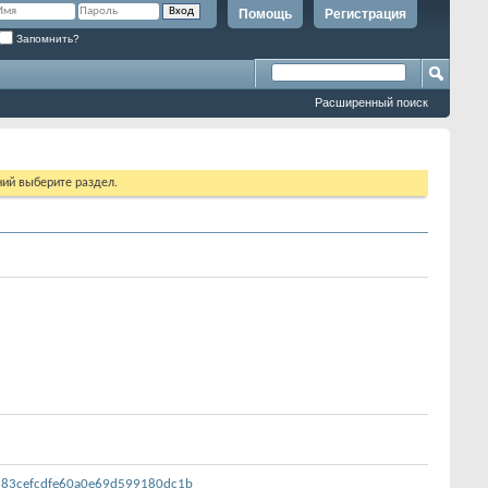
Помощь
Регистрация
Запомнить?
Расширенный поиск
ий выберите раздел.
9d83cefcdfe60a0e69d599180dc1b