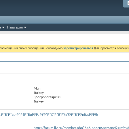
а
Навигация
 размещения своих сообщений необходимо
зарегистрироваться
Для просмотра сообщен
Man
Turkey
SporpSpersapeBK
Turkey
Р‚Р*В°Р*в„–Р*Р†Р*ВµРЎР‚ РЎРѓР*С”Р*В°РЎвЂЎР*В°РЎвЂљРЎРЉ
http://forum.ll2.ru/member.php?646-SporpSpersape&s=efc