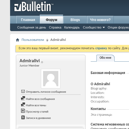
Главная
Форум
Blogs
Что нового?
Сообщения за день
Справка
Календарь
Сообщество
Опции форум
Пользователи
AdmiralIvi
Если это ваш первый визит, рекомендуем почитать
справку
по сайту. Для
Обо мне
AdmiralIvi
Junior Member
Базовая информация
О AdmiralIvi
Biography
Отправить личное сообщение
Location
Interests
Найти все сообщения
Occupation
Найти все темы
Контакты
Просмотр статей
Эта страница
Записи в дневнике
Система мгновенных с
Отправить сообщение для