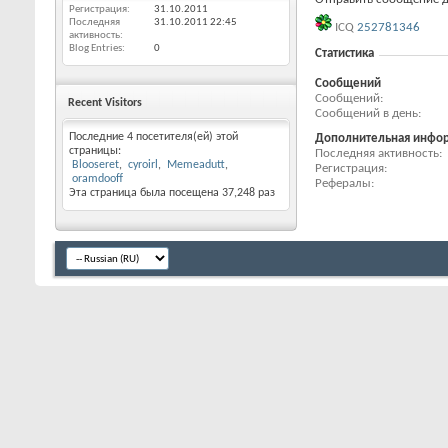
Регистрация
31.10.2011
Последняя
31.10.2011
22:45
ICQ
252781346
активность
Blog Entries
0
Статистика
Сообщений
Сообщений
Recent Visitors
Сообщений в день
Последние 4 посетителя(ей) этой
Дополнительная инфо
страницы:
Последняя активность
Blooseret
cyroirl
Memeadutt
Регистрация
oramdooff
Рефералы
Эта страница была посещена
37,248
раз