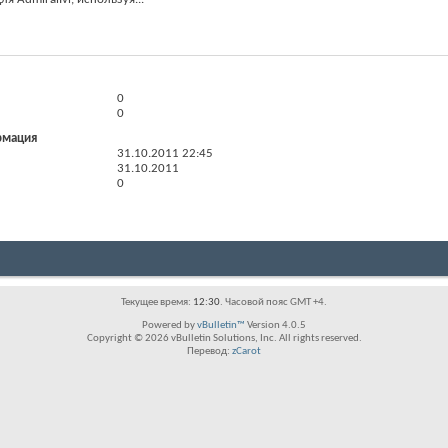
0
0
рмация
31.10.2011
22:45
31.10.2011
0
Текущее время:
12:30
. Часовой пояс GMT +4.
Powered by
vBulletin™
Version 4.0.5
Copyright © 2026 vBulletin Solutions, Inc. All rights reserved.
Перевод:
zCarot