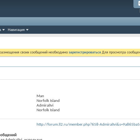
а
Навигация
 размещения своих сообщений необходимо
зарегистрироваться
Для просмотра сообщен
Man
Norfolk Island
AdmiralIvi
Norfolk Island
http://forum.ll2.ru/member.php?658-AdmiralIvi&s=9a865b
ообщений
 AdmiralIvi, используя...