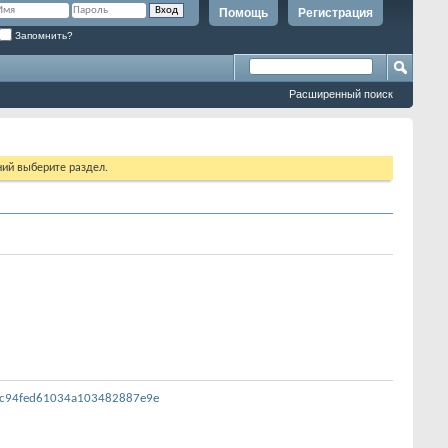
Помощь
Регистрация
Запомнить?
Расширенный поиск
ий выберите раздел.
a5c94fed61034a103482887e9e