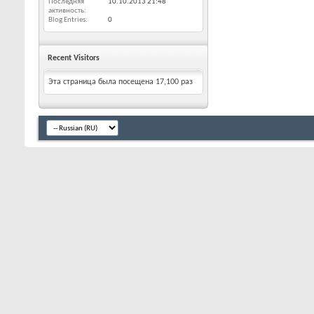
Последняя
10.10.2013
21:48
активность
Blog Entries
0
Recent Visitors
Эта страница была посещена
17,100
раз