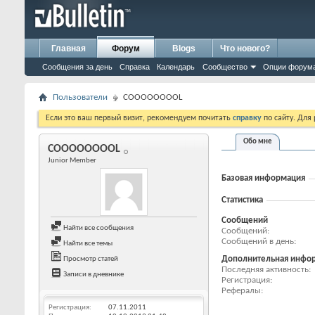
Главная
Форум
Blogs
Что нового?
Сообщения за день
Справка
Календарь
Сообщество
Опции форум
Пользователи
COOOOOOOOL
Если это ваш первый визит, рекомендуем почитать
справку
по сайту. Для
Обо мне
COOOOOOOOL
Junior Member
Базовая информация
Статистика
Сообщений
Найти все сообщения
Сообщений
Сообщений в день
Найти все темы
Дополнительная инфо
Просмотр статей
Последняя активность
Записи в дневнике
Регистрация
Рефералы
Регистрация
07.11.2011