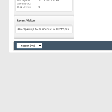
Последняя
21.11.2011
22:47
активность
Blog Entries
0
Recent Visitors
Эта страница была посещена
10,219
раз