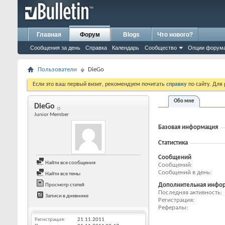
Главная
Форум
Blogs
Что нового?
Сообщения за день
Справка
Календарь
Сообщество
Опции форум
Пользователи
DieGo
Если это ваш первый визит, рекомендуем почитать
справку
по сайту. Для
Обо мне
DieGo
Junior Member
Базовая информация
Статистика
Сообщений
Найти все сообщения
Сообщений
Сообщений в день
Найти все темы
Дополнительная инфо
Просмотр статей
Последняя активность
Записи в дневнике
Регистрация
Рефералы
Регистрация
21.11.2011