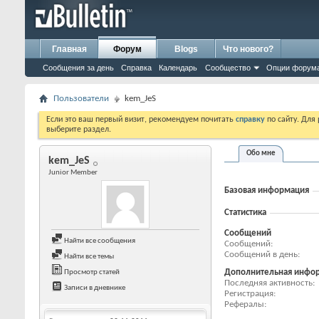
Главная
Форум
Blogs
Что нового?
Сообщения за день
Справка
Календарь
Сообщество
Опции форум
Пользователи
kem_JeS
Если это ваш первый визит, рекомендуем почитать
справку
по сайту. Для
выберите раздел.
Обо мне
kem_JeS
Junior Member
Базовая информация
Статистика
Сообщений
Найти все сообщения
Сообщений
Сообщений в день
Найти все темы
Дополнительная инфо
Просмотр статей
Последняя активность
Записи в дневнике
Регистрация
Рефералы