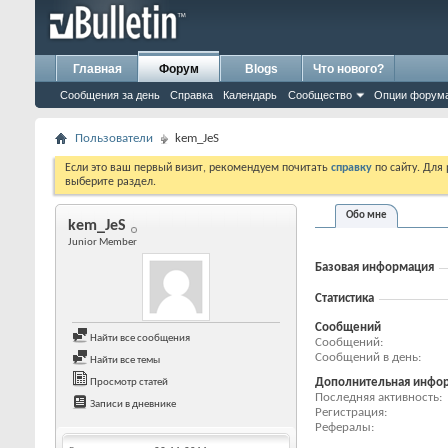
Главная
Форум
Blogs
Что нового?
Сообщения за день
Справка
Календарь
Сообщество
Опции форум
Пользователи
kem_JeS
Если это ваш первый визит, рекомендуем почитать
справку
по сайту. Для
выберите раздел.
Обо мне
kem_JeS
Junior Member
Базовая информация
Статистика
Сообщений
Найти все сообщения
Сообщений
Сообщений в день
Найти все темы
Дополнительная инфо
Просмотр статей
Последняя активность
Записи в дневнике
Регистрация
Рефералы