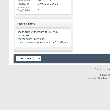
Регистрация
30.11.2011
Последняя
09.07.2012
09:28
активность
Blog Entries
0
Recent Visitors
Последние 2 посетителя(ей) этой
страницы:
Memeadutt
Mesialids
Эта страница была посещена
20,120
раз
Текущее вре
Powered
Copyright © 2026 vBul