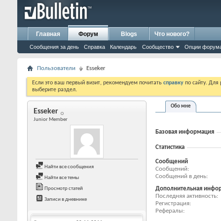
Главная
Форум
Blogs
Что нового?
Сообщения за день
Справка
Календарь
Сообщество
Опции форум
Пользователи
Esseker
Если это ваш первый визит, рекомендуем почитать
справку
по сайту. Для
выберите раздел.
Обо мне
Esseker
Junior Member
Базовая информация
Статистика
Сообщений
Найти все сообщения
Сообщений
Сообщений в день
Найти все темы
Дополнительная инфо
Просмотр статей
Последняя активность
Записи в дневнике
Регистрация
Рефералы