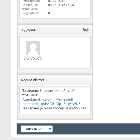
Регистрация
01.12.2011
Последняя
04.04.2012
17:56
активность
Blog Entries
0
1
Друзья
Ещё
qAHAPXUCTp
Recent Visitors
Последние 6 посетителя(ей) этой
страницы:
Atmotamot
cyroirl
Memeadutt
oramdooff
qAHAPXUCTp
SexyPWNZ
Эта страница была посещена
49,955
раз