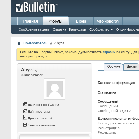
Главная
Форум
Blogs
Что нового?
Сообщения за день
Справка
Календарь
Сообщество
Опции форум
Пользователи
Abyss
Если это ваш первый визит, рекомендуем почитать
справку
по сайту. Для
выберите раздел.
Обо мне
Друзья
Abyss
Junior Member
Базовая информация
Статистика
Сообщений
Найти все сообщения
Сообщений
Сообщений в день
Найти все темы
Дополнительная инфо
Просмотр статей
Последняя активность
Записи в дневнике
Регистрация
Рефералы