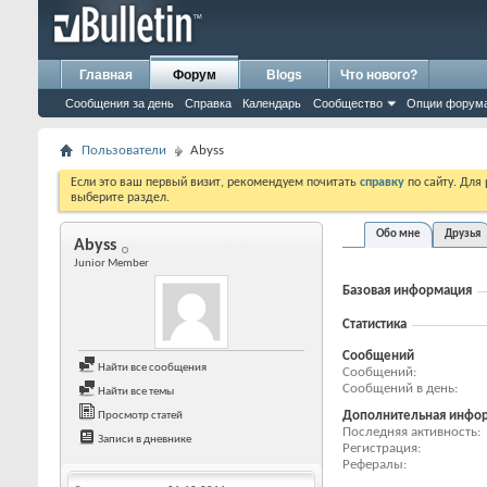
Главная
Форум
Blogs
Что нового?
Сообщения за день
Справка
Календарь
Сообщество
Опции форум
Пользователи
Abyss
Если это ваш первый визит, рекомендуем почитать
справку
по сайту. Для
выберите раздел.
Обо мне
Друзья
Abyss
Junior Member
Базовая информация
Статистика
Сообщений
Найти все сообщения
Сообщений
Сообщений в день
Найти все темы
Дополнительная инфо
Просмотр статей
Последняя активность
Записи в дневнике
Регистрация
Рефералы