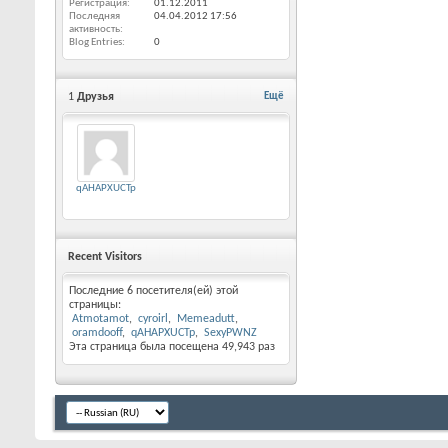
Регистрация
01.12.2011
Последняя
04.04.2012
17:56
активность
Blog Entries
0
1
Друзья
Ещё
qAHAPXUCTp
Recent Visitors
Последние 6 посетителя(ей) этой
страницы:
Atmotamot
cyroirl
Memeadutt
oramdooff
qAHAPXUCTp
SexyPWNZ
Эта страница была посещена
49,943
раз