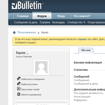
Главная
Форум
Blogs
Что нового?
Сообщения за день
Справка
Календарь
Сообщество
Опции форум
Пользователи
Squez
Если это ваш первый визит, рекомендуем почитать
справку
по сайту. Для
выберите раздел.
Обо мне
Squez
Junior Member
Базовая информация
Статистика
Сообщений
Найти все сообщения
Сообщений
Сообщений в день
Найти все темы
Дополнительная инфо
Просмотр статей
Последняя активность
Записи в дневнике
Регистрация
Рефералы