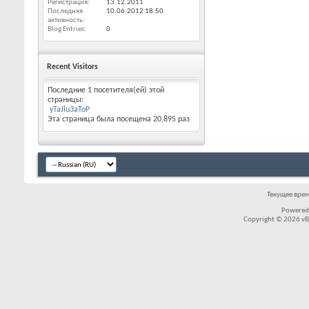
Регистрация
13.12.2011
Последняя
10.06.2012
18:50
активность
Blog Entries
0
Recent Visitors
Последние 1 посетителя(ей) этой
страницы:
yTaJlu3aToP
Эта страница была посещена
20,895
раз
Текущее вре
Powered
Copyright © 2026 vBul