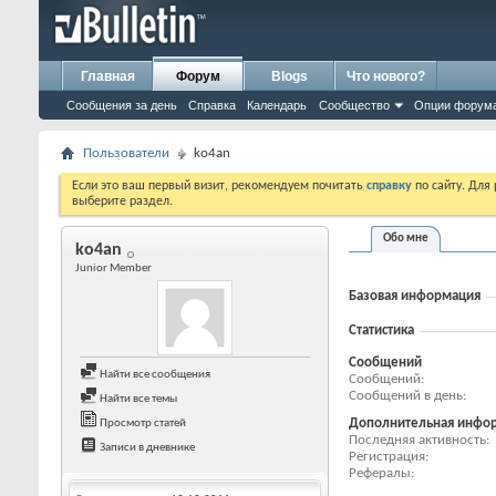
Главная
Форум
Blogs
Что нового?
Сообщения за день
Справка
Календарь
Сообщество
Опции форум
Пользователи
ko4an
Если это ваш первый визит, рекомендуем почитать
справку
по сайту. Для
выберите раздел.
Обо мне
ko4an
Junior Member
Базовая информация
Статистика
Сообщений
Найти все сообщения
Сообщений
Сообщений в день
Найти все темы
Дополнительная инфо
Просмотр статей
Последняя активность
Записи в дневнике
Регистрация
Рефералы