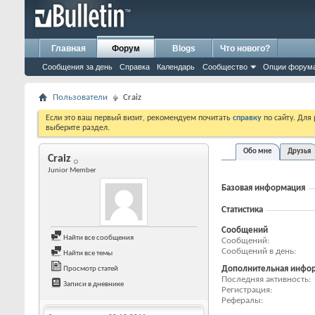
Главная
Форум
Blogs
Что нового?
Сообщения за день
Справка
Календарь
Сообщество
Опции форум
Пользователи
Craiz
Если это ваш первый визит, рекомендуем почитать
справку
по сайту. Для
выберите раздел.
Обо мне
Друзья
Craiz
Junior Member
Базовая информация
Статистика
Сообщений
Найти все сообщения
Сообщений
Сообщений в день
Найти все темы
Дополнительная инфо
Просмотр статей
Последняя активность
Записи в дневнике
Регистрация
Рефералы