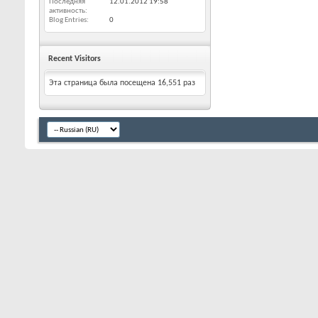
Последняя
12.01.2012
19:58
активность
Blog Entries
0
Recent Visitors
Эта страница была посещена
16,551
раз