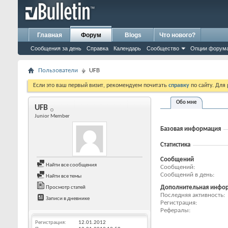
Главная
Форум
Blogs
Что нового?
Сообщения за день
Справка
Календарь
Сообщество
Опции форум
Пользователи
UFB
Если это ваш первый визит, рекомендуем почитать
справку
по сайту. Для
Обо мне
UFB
Junior Member
Базовая информация
Статистика
Сообщений
Найти все сообщения
Сообщений
Сообщений в день
Найти все темы
Дополнительная инфо
Просмотр статей
Последняя активность
Записи в дневнике
Регистрация
Рефералы
Регистрация
12.01.2012