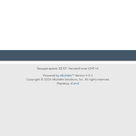
Текущее время:
22:57
. Часовой пояс GMT +4.
Powered by
vBulletin™
Version 4.0.5
Copyright © 2026 vBulletin Solutions, Inc. All rights reserved.
Перевод:
zCarot