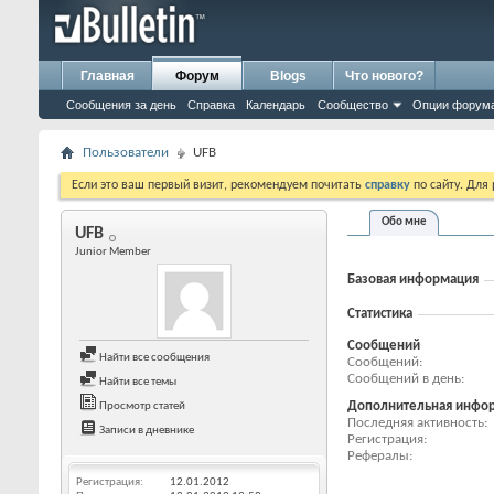
Главная
Форум
Blogs
Что нового?
Сообщения за день
Справка
Календарь
Сообщество
Опции форум
Пользователи
UFB
Если это ваш первый визит, рекомендуем почитать
справку
по сайту. Для
Обо мне
UFB
Junior Member
Базовая информация
Статистика
Сообщений
Найти все сообщения
Сообщений
Сообщений в день
Найти все темы
Дополнительная инфо
Просмотр статей
Последняя активность
Записи в дневнике
Регистрация
Рефералы
Регистрация
12.01.2012