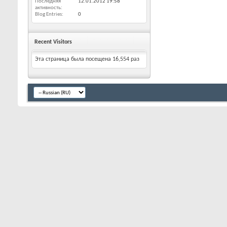
Последняя
12.01.2012
19:58
активность
Blog Entries
0
Recent Visitors
Эта страница была посещена
16,554
раз