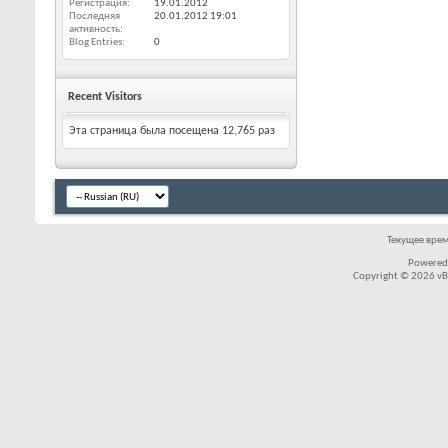
Регистрация
19.01.2012
Последняя
20.01.2012
19:01
активность
Blog Entries
0
Recent Visitors
Эта страница была посещена
12,765
раз
Текущее вре
Powered
Copyright © 2026 vBul