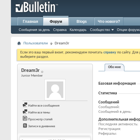
Главная
Форум
Blogs
Что нового?
Сообщения за день
Справка
Календарь
Сообщество
Опции форум
Пользователи
Dream3r
Если это ваш первый визит, рекомендуем почитать
справку
по сайту. Для
выберите раздел.
Обо мне
Dream3r
Junior Member
Базовая информация
Статистика
Сообщений
Найти все сообщения
Сообщений
Сообщений в день
Найти все темы
Дополнительная инфо
Просмотр статей
Последняя активность
Записи в дневнике
Регистрация
Рефералы