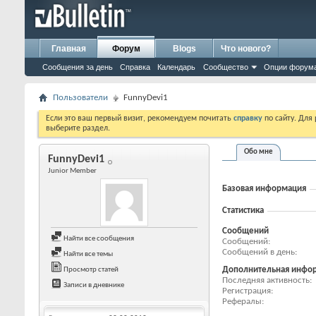
Главная
Форум
Blogs
Что нового?
Сообщения за день
Справка
Календарь
Сообщество
Опции форум
Пользователи
FunnyDevi1
Если это ваш первый визит, рекомендуем почитать
справку
по сайту. Для
выберите раздел.
Обо мне
FunnyDevi1
Junior Member
Базовая информация
Статистика
Сообщений
Найти все сообщения
Сообщений
Сообщений в день
Найти все темы
Дополнительная инфо
Просмотр статей
Последняя активность
Записи в дневнике
Регистрация
Рефералы