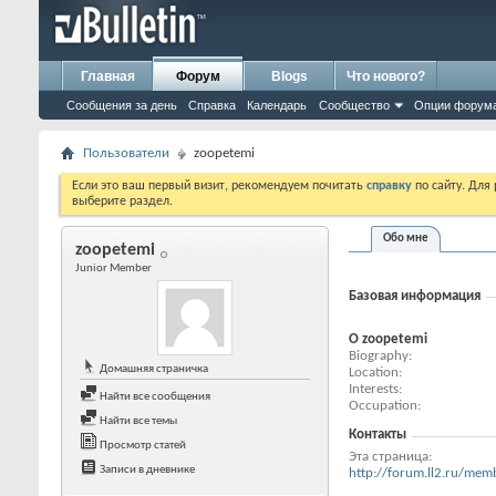
Главная
Форум
Blogs
Что нового?
Сообщения за день
Справка
Календарь
Сообщество
Опции форум
Пользователи
zoopetemi
Если это ваш первый визит, рекомендуем почитать
справку
по сайту. Для
выберите раздел.
Обо мне
zoopetemi
Junior Member
Базовая информация
О zoopetemi
Biography
Домашняя страничка
Location
Interests
Найти все сообщения
Occupation
Найти все темы
Контакты
Просмотр статей
Эта страница
Записи в дневнике
http://forum.ll2.ru/m