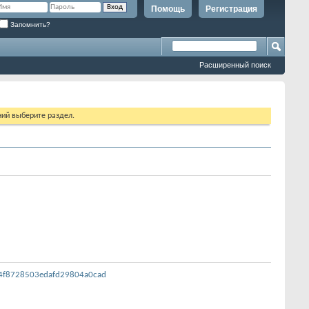
Помощь
Регистрация
Запомнить?
Расширенный поиск
ий выберите раздел.
f64f8728503edafd29804a0cad