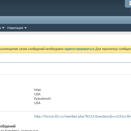
а
Навигация
 размещения своих сообщений необходимо
зарегистрироваться
Для просмотра сообщен
Man
USA
EyeutenoG
USA
http://forum.ll2.ru/member.php?8233-Eyeuteno&s=c033cc
ообщений
я Eyeuteno, используя...