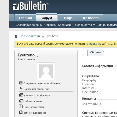
Главная
Форум
Blogs
Что нового?
Сообщения за день
Справка
Календарь
Сообщество
Опции форум
Пользователи
Eyeuteno
Если это ваш первый визит, рекомендуем почитать
справку
по сайту. Для
Обо мне
Eyeuteno
Junior Member
Базовая информация
О Eyeuteno
Biography
Отправить личное сообщение
Location
Interests
Домашняя страничка
Occupation
Найти все сообщения
Контакты
Найти все темы
Эта страница
Просмотр статей
Система мгновенных с
Записи в дневнике
Отправить сообщение дл