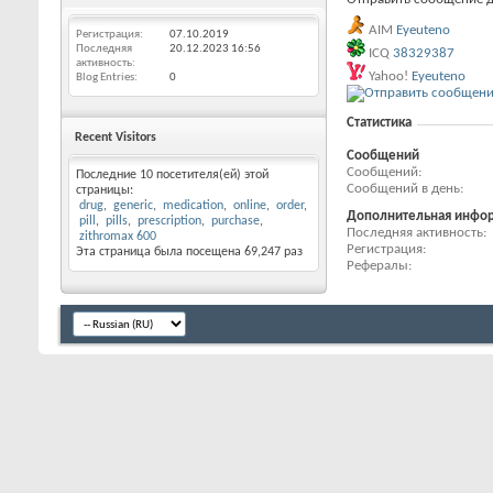
AIM
Eyeuteno
Регистрация
07.10.2019
Последняя
20.12.2023
16:56
ICQ
38329387
активность
Yahoo!
Eyeuteno
Blog Entries
0
Статистика
Recent Visitors
Сообщений
Сообщений
Последние 10 посетителя(ей) этой
Сообщений в день
страницы:
drug
generic
medication
online
order
Дополнительная инфо
pill
pills
prescription
purchase
Последняя активность
zithromax 600
Регистрация
Эта страница была посещена
69,247
раз
Рефералы