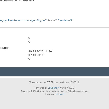
Skype™
EyeutenoG
0
0
рмация
20.12.2023
16:56
07.10.2019
0
Текущее время:
07:28
. Часовой пояс GMT +4.
Powered by
vBulletin™
Version 4.0.5
Copyright © 2026 vBulletin Solutions, Inc. All rights reserved.
Перевод:
zCarot